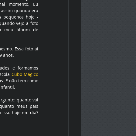
nal momento. Eu 
 assim quando era 
 pequenos hoje - 
quando vejo a foto 
no meu álbum de 
smo. Essa foto aí 
9 anos.
ades e formamos 
scola 
Cubo Mágico
os. E não tem como 
nfantil.
gunto: quanto vai 
quanto meus pais 
 isso hoje em dia? 