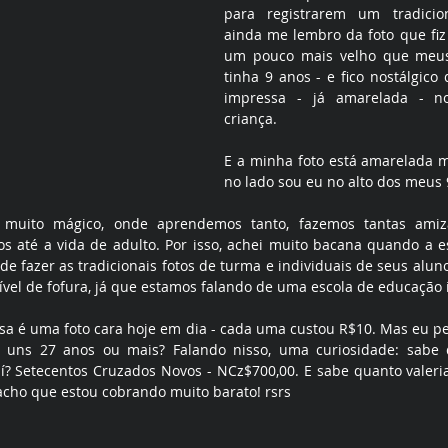
para registrarem um tradicio
ainda me lembro da foto que fiz
um pouco mais velho que meus
tinha 9 anos - e fico nostálgico 
impressa - já amarelada - 
criança.
E a minha foto está amarelada me
no lado sou eu no alto dos meus 
muito mágico, onde aprendemos tanto, fazemos tantas amiz
 até a vida de adulto. Por isso, achei muito bacana quando a e
 fazer as tradicionais fotos de turma e individuais de seus alun
vel de fofura, já que estamos falando de uma escola de educação i
 é uma foto cara hoje em dia - cada uma custou R$10. Mas eu per
a uns 27 anos ou mais? Falando nisso, uma curiosidade: sabe 
í? Setecentos Cruzados Novos - NCz$700,00. E sabe quanto valeria
, acho que estou cobrando muito barato! rsrs