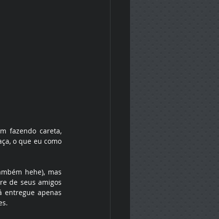
m fazendo careta, 
aça, o que eu como 
também hehe), mas 
re de seus amigos 
á entregue apenas 
es.