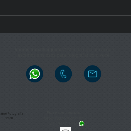
Um aniversário feroz
Aniv
Vamos trabalhar juntos?
Manda uma alô aí que
estamos ansiosos para fotografar com você!
Entre em contat
o
rame Fotografia
foto@dazoom.com.br
 | Brasil
48 99987.3688