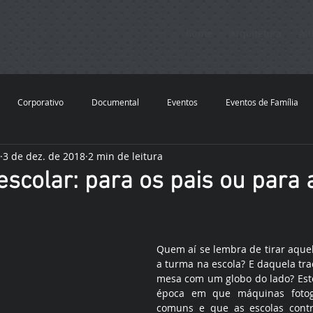
home
Arquitetura
Ai
Corporativo
Documental
Eventos
Eventos de Família
3 de dez. de 2018
2 min de leitura
ante
Interiores
Pessoas
Reflexão
Sobre Rodas
H
escolar: para os pais ou para 
Quem aí se lembra de tirar aquel
a turma na escola? E daquela tra
mesa com um globo do lado? Est
época em que máquinas fotogr
comuns e que as escolas contra