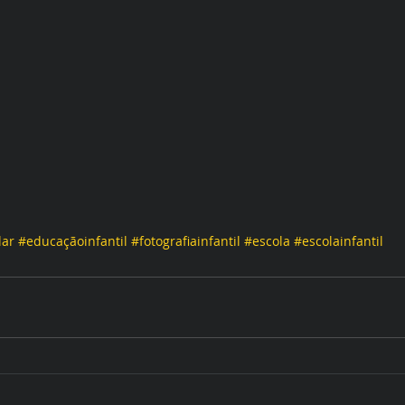
lar
#educaçãoinfantil
#fotografiainfantil
#escola
#escolainfantil