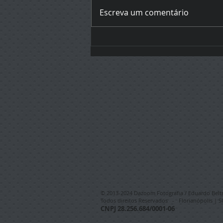
Batizado do Davi
Escreva um comentário
© 2013-2024 Dazoom Fotografia / Eduardo Belt
Todos direitos Reservados - Florianópolis | SC
CNPJ 28.256.684/0001-06