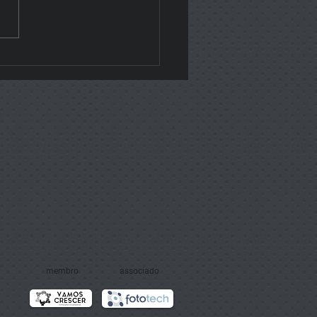
ersário da Frozen
membro
associado