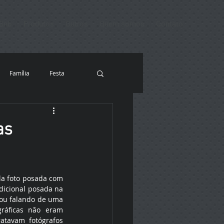
rBnb
Produtos
Outros
Quem somos
Contato
Família
Festa
otelaria
as
a foto posada com 
dicional posada na 
ou falando de uma 
áficas não eram 
tavam fotógrafos 