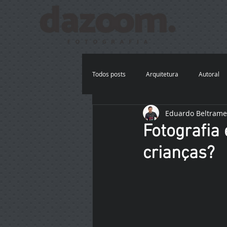
Todos posts
Arquitetura
Autoral
Eduardo Beltrame
Festa Infantil
Gestajte
Gest
Fotografia 
crianças?
Fotografia com celular